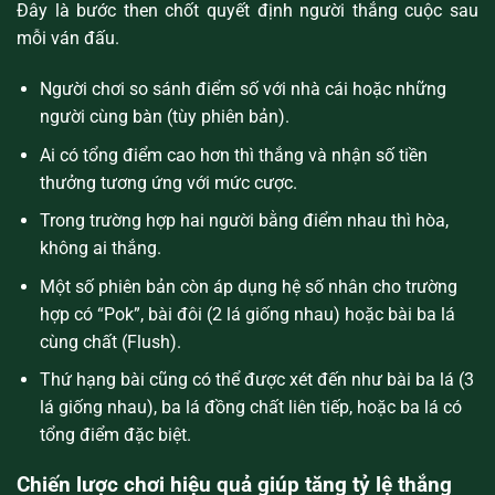
Đây là bước then chốt quyết định người thắng cuộc sau
mỗi ván đấu.
Người chơi so sánh điểm số với nhà cái hoặc những
người cùng bàn (tùy phiên bản).
Ai có tổng điểm cao hơn thì thắng và nhận số tiền
thưởng tương ứng với mức cược.
Trong trường hợp hai người bằng điểm nhau thì hòa,
không ai thắng.
Một số phiên bản còn áp dụng hệ số nhân cho trường
hợp có “Pok”, bài đôi (2 lá giống nhau) hoặc bài ba lá
cùng chất (Flush).
Thứ hạng bài cũng có thể được xét đến như bài ba lá (3
lá giống nhau), ba lá đồng chất liên tiếp, hoặc ba lá có
tổng điểm đặc biệt.
Chiến lược chơi hiệu quả giúp tăng tỷ lệ thắng