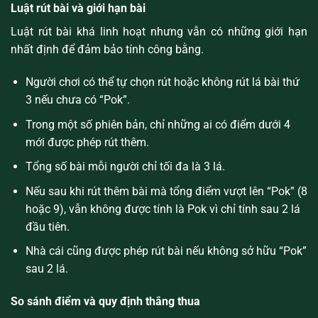
Luật rút bài và giới hạn bài
Luật rút bài khá linh hoạt nhưng vẫn có những giới hạn
nhất định để đảm bảo tính công bằng.
Người chơi có thể tự chọn rút hoặc không rút lá bài thứ
3 nếu chưa có “Pok”.
Trong một số phiên bản, chỉ những ai có điểm dưới 4
mới được phép rút thêm.
Tổng số bài mỗi người chỉ tối đa là 3 lá.
Nếu sau khi rút thêm bài mà tổng điểm vượt lên “Pok” (8
hoặc 9), vẫn không được tính là Pok vì chỉ tính sau 2 lá
đầu tiên.
Nhà cái cũng được phép rút bài nếu không sở hữu “Pok”
sau 2 lá.
So sánh điểm và quy định thắng thua