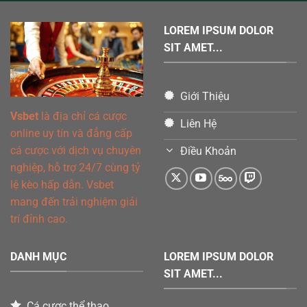
LOREM IPSUM DOLOR
SIT AMET...
Giới Thiệu
Vsbet
là địa chỉ cá cược
Liên Hệ
online uy tín và đẳng cấp
cá cược với dịch vụ chuyên
Điều Khoản
nghiệp, hỗ trợ 24/7 cùng tỷ
lệ kèo hấp dẫn. Vsbet
mang đến trải nghiệm giải
trí đỉnh cao.
DANH MỤC
LOREM IPSUM DOLOR
SIT AMET...
Cá cược thể thao