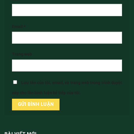
Email
*
Trang web
Lưu tên của tôi, email, và trang web trong trình duyệt
này cho lần bình luận kế tiếp của tôi.