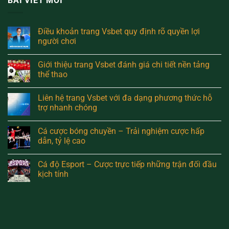
BÀI VIẾT MỚI
Điều khoản trang Vsbet quy định rõ quyền lợi
người chơi
Giới thiệu trang Vsbet đánh giá chi tiết nền tảng
thể thao
Liên hệ trang Vsbet với đa dạng phương thức hỗ
trợ nhanh chóng
Cá cược bóng chuyền – Trải nghiệm cược hấp
dẫn, tỷ lệ cao
Cá độ Esport – Cược trực tiếp những trận đối đầu
kịch tính