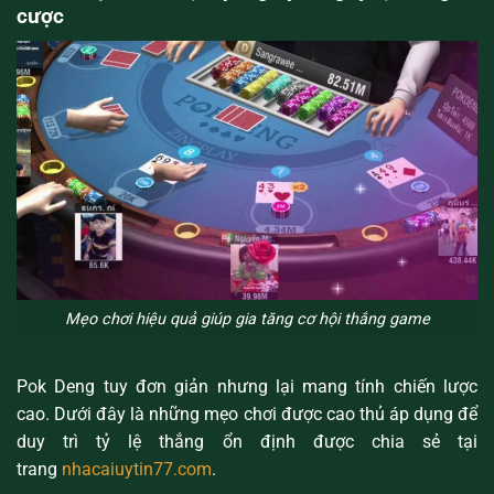
cược
Mẹo chơi hiệu quả giúp gia tăng cơ hội thắng game
Pok Deng tuy đơn giản nhưng lại mang tính chiến lược
cao. Dưới đây là những mẹo chơi được cao thủ áp dụng để
duy trì tỷ lệ thắng ổn định được chia sẻ tại
trang
nhacaiuytin77.com
.