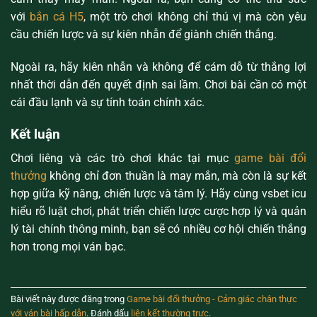
với
bắn cá H5
, một trò chơi không chỉ thú vị mà còn yêu
cầu chiến lược và sự kiên nhẫn để giành chiến thắng.
Ngoài ra, hãy kiên nhẫn và không để cám dỗ từ thắng lợi
nhất thời dẫn đến quyết định sai lầm. Chơi bài cần có một
cái đầu lạnh và sự tính toán chính xác.
Kết luận
Chơi liêng và các trò chơi khác tại mục
game bài đổi
thưởng
không chỉ đơn thuần là may mắn, mà còn là sự kết
hợp giữa kỹ năng, chiến lược và tâm lý. Hãy cùng vsbet icu
hiểu rõ luật chơi, phát triển chiến lược cược hợp lý và quản
lý tài chính thông minh, bạn sẽ có nhiều cơ hội chiến thắng
hơn trong mọi ván bạc.
Bài viết này được đăng trong
Game bài đổi thưởng - Cảm giác chân thực
với ván bài hấp dẫn
. Đánh dấu
liên kết thường trực
.