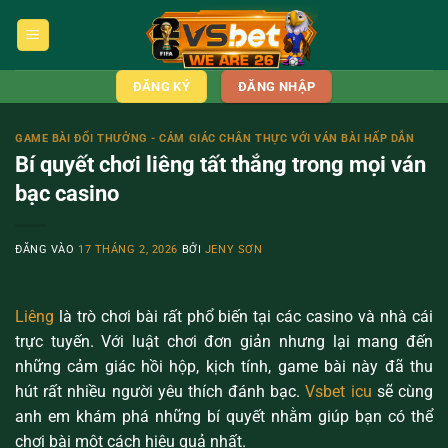
Bỏ
qua
nội
dung
ĐĂNG KÝ
ĐĂNG NHẬP
GAME BÀI ĐỔI THƯỞNG - CẢM GIÁC CHÂN THỰC VỚI VÁN BÀI HẤP DẪN
Bí quyết chơi liêng tất thắng trong mọi ván
bạc casino
ĐĂNG VÀO
17 THÁNG 2, 2026
BỞI
JENY SƠN
Liêng
là trò chơi bài rất phổ biến tại các casino và nhà cái
trực tuyến. Với luật chơi đơn giản nhưng lại mang đến
những cảm giác hồi hộp, kịch tính, game bài này đã thu
hút rất nhiều người yêu thích đánh bạc.
Vsbet icu
sẽ cùng
anh em khám phá những bí quyết nhằm giúp bạn có thể
chơi bài một cách hiệu quả nhất.