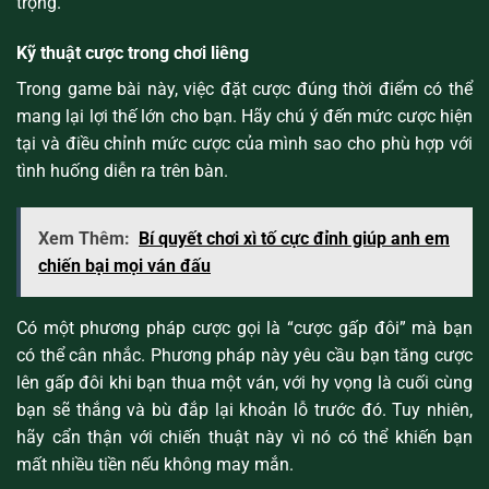
trọng.
Kỹ thuật cược trong chơi liêng
Trong game bài này, việc đặt cược đúng thời điểm có thể
mang lại lợi thế lớn cho bạn. Hãy chú ý đến mức cược hiện
tại và điều chỉnh mức cược của mình sao cho phù hợp với
tình huống diễn ra trên bàn.
Xem Thêm:
Bí quyết chơi xì tố cực đỉnh giúp anh em
chiến bại mọi ván đấu
Có một phương pháp cược gọi là “cược gấp đôi” mà bạn
có thể cân nhắc. Phương pháp này yêu cầu bạn tăng cược
lên gấp đôi khi bạn thua một ván, với hy vọng là cuối cùng
bạn sẽ thắng và bù đắp lại khoản lỗ trước đó. Tuy nhiên,
hãy cẩn thận với chiến thuật này vì nó có thể khiến bạn
mất nhiều tiền nếu không may mắn.