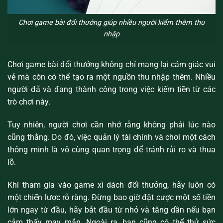
Chơi game bài đổi thưởng giúp nhiều người kiếm thêm thu
nhập
Chơi game bài đổi thưởng không chỉ mang lại cảm giác vui
vẻ mà còn có thể tạo ra một nguồn thu nhập thêm. Nhiều
người đã và đang thành công trong việc kiếm tiền từ các
trò chơi này.
Tuy nhiên, người chơi cần nhớ rằng không phải lúc nào
cũng thắng. Do đó, việc quản lý tài chính và chơi một cách
thông minh là vô cùng quan trọng để tránh rủi ro và thua
lỗ.
Khi tham gia vào game xì dách đổi thưởng, hãy luôn có
một chiến lược rõ ràng. Đừng bao giờ đặt cược một số tiền
lớn ngay từ đầu, hãy bắt đầu từ nhỏ và tăng dần nếu bạn
cảm thấy may mắn. Ngoài ra, bạn cũng có thể thử sức