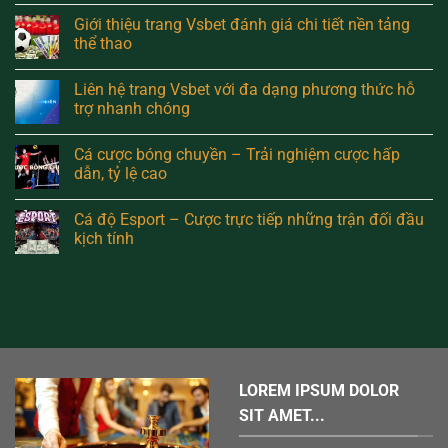
Giới thiệu trang Vsbet đánh giá chi tiết nền tảng
thể thao
Liên hệ trang Vsbet với đa dạng phương thức hỗ
trợ nhanh chóng
Cá cược bóng chuyền – Trải nghiệm cược hấp
dẫn, tỷ lệ cao
Cá độ Esport – Cược trực tiếp những trận đối đầu
kịch tính
LOREM IPSUM DOLOR
SIT AMET...