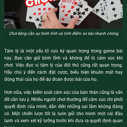
Chơi liêng cần sự bình tĩnh và tính điểm so bài nhanh chóng
Tâm lý là một yếu tố cực kỳ quan trọng trong game bài
này. Bạn cần giữ bình tĩnh và không để lộ cảm xúc khi
chơi. Việc đọc vị tâm lý của đối thủ cũng rất quan trọng.
Hãy chú ý đến cách đặt cược, biểu hiện khuôn mặt hay
động thái của họ để dự đoán được bài của họ.
Hơn nữa, việc kiểm soát cảm xúc của bản thân cũng là vấn
đề cần lưu ý. Nhiều người chơi thường để cảm xúc chi phối
quyết định của mình, dẫn đến những sai lầm không đáng
có. Một chiến lược tốt là luôn giữ cho mình một cái đầu
lạnh và xem xét kỹ lưỡng trước khi đưa ra quyết định quan