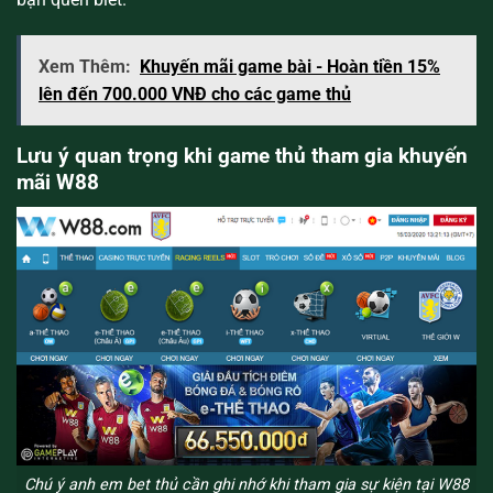
Xem Thêm:
Khuyến mãi game bài - Hoàn tiền 15%
lên đến 700.000 VNĐ cho các game thủ
Lưu ý quan trọng khi game thủ tham gia khuyến
mãi W88
Chú ý anh em bet thủ cần ghi nhớ khi tham gia sự kiện tại W88