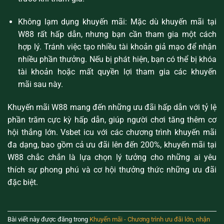
Không lạm dụng khuyến mãi: Mặc dù khuyến mãi tại
W88 rất hấp dẫn, nhưng bạn cần tham gia một cách
hợp lý. Tránh việc tạo nhiều tài khoản giả mạo để nhận
nhiều phần thưởng. Nếu bị phát hiện, bạn có thể bị khóa
tài khoản hoặc mất quyền lợi tham gia các khuyến
mãi sau này.
Khuyến mãi W88 mang đến những ưu đãi hấp dẫn với tỷ lệ
phần trăm cực kỳ hấp dẫn, giúp người chơi tăng thêm cơ
hội thắng lớn. Vsbet icu với các chương trình khuyến mãi
đa dạng, bao gồm cả ưu đãi lên đến 200%, khuyến mãi tại
W88 chắc chắn là lựa chọn lý tưởng cho những ai yêu
thích sự phong phú và cơ hội thưởng thức những ưu đãi
đặc biệt.
Bài viết này được đăng trong
Khuyến mãi - Chương trình ưu đãi lớn, nhận