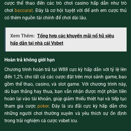
cược thể thao đến các trò chơi casino hấp dẫn như trò
chơi
baccarat
. Đây là cơ hội tuyệt vời để anh em cược thủ
có thêm nguồn tài chính để chơi dài lâu.
Xem Thêm:
Tổng hợp các khuyến mãi nổ hũ siêu
hấp dẫn tại nhà cái Vsbet
Hoàn trả không giới hạn
Chương trình hoàn trả tại W88 cực kỳ hấp dẫn với tỷ lệ lên
đến 1,2% cho tất cả các cược đặt trên mọi sảnh game, bao
gồm thể thao, casino, và slot game. Với chương trình này,
dù bạn thắng hay thua, bạn vẫn nhận được một phần tiền
hoàn lại vào tài khoản, giúp giảm thiểu thiệt hại và tiếp tục
tham gia cược
poker
. Đây là ưu đãi cực kỳ hấp dẫn cho
những người chơi thường xuyên và yêu thích sự ổn định
trong trải nghiệm cá cược vsbet icu.