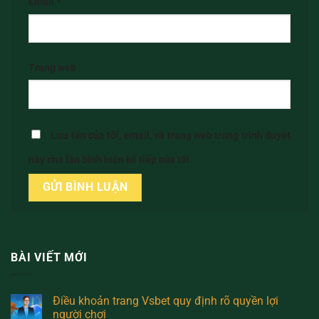
Email
*
Trang web
Lưu tên của tôi, email, và trang web trong trình duyệt
này cho lần bình luận kế tiếp của tôi.
BÀI VIẾT MỚI
Điều khoản trang Vsbet quy định rõ quyền lợi
người chơi