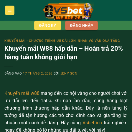
Bỏ
qua
nội
dung
ĐĂNG KÝ
ĐĂNG NHẬP
KHUYẾN MÃI - CHƯƠNG TRÌNH ƯU ĐÃI LỚN, NHẬN VÔ VÀN QUÀ TẶNG
Khuyến mãi W88 hấp dẫn – Hoàn trả 20%
hàng tuần không giới hạn
ĐĂNG VÀO
17 THÁNG 2, 2026
BỞI
JENY SƠN
Khuyến mãi w88
mang đến cơ hội vàng cho người chơi với
ưu đãi lên đến 150% khi nạp lần đầu, cùng hàng loạt
chương trình thưởng hấp dẫn khác. Đây là nền tảng lý
tưởng để tận hưởng các trò chơi đỉnh cao và gia tăng lợi
nhuận một cách dễ dàng. Hãy cùng
Vsbet icu
trải nghiệm
ngay để không bỏ lỡ những ưu đãi tuyệt vời này!