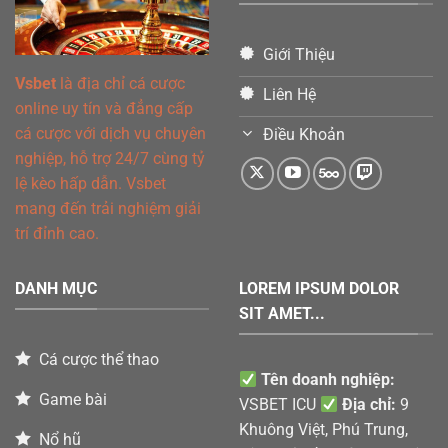
Giới Thiệu
Vsbet
là địa chỉ cá cược
Liên Hệ
online uy tín và đẳng cấp
cá cược với dịch vụ chuyên
Điều Khoản
nghiệp, hỗ trợ 24/7 cùng tỷ
lệ kèo hấp dẫn. Vsbet
mang đến trải nghiệm giải
trí đỉnh cao.
DANH MỤC
LOREM IPSUM DOLOR
SIT AMET...
Cá cược thể thao
Tên doanh nghiệp:
Game bài
VSBET ICU
Địa chỉ:
9
Khuông Việt, Phú Trung,
Nổ hũ