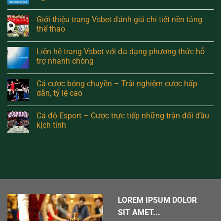
Giới thiệu trang Vsbet đánh giá chi tiết nền tảng
thể thao
Liên hệ trang Vsbet với đa dạng phương thức hỗ
trợ nhanh chóng
Cá cược bóng chuyền – Trải nghiệm cược hấp
dẫn, tỷ lệ cao
Cá độ Esport – Cược trực tiếp những trận đối đầu
kịch tính
LOREM IPSUM DOLOR
SIT AMET...