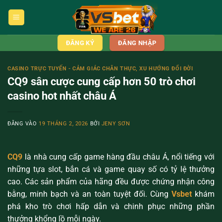
Bỏ
qua
nội
dung
ĐĂNG KÝ
ĐĂNG NHẬP
CASINO TRỰC TUYẾN - CẢM GIÁC CHÂN THỰC, XU HƯỚNG ĐỔI ĐỜI
CQ9 sân cược cung cấp hơn 50 trò chơi
casino hot nhất châu Á
ĐĂNG VÀO
19 THÁNG 2, 2026
BỞI
JENY SƠN
CQ9
là nhà cung cấp game hàng đầu châu Á, nổi tiếng với
những tựa slot, bắn cá và game quay số có tỷ lệ thưởng
cao. Các sản phẩm của hãng đều được chứng nhận công
bằng, minh bạch và an toàn tuyệt đối. Cùng
Vsbet
khám
phá kho trò chơi hấp dẫn và chinh phục những phần
thưởng khổng lồ mỗi ngày.