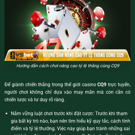
Hướng dẫn cách chơi nâng cao tỷ lệ thắng cùng CQ9
Để giành chiến thắng trong thế giới casino
CQ9
trực tuyến,
người chơi không chỉ dựa vào may mắn mà còn cần có
chiến lược và tư duy rõ ràng.
Nắm vững luật chơi trước khi đặt cược: Trước khi tham
gia bất kỳ trò nào, bạn nên tìm hiểu kỹ quy tắc, cách tính
điểm và tỷ lệ thưởng. Việc này giúp bạn tránh những sai