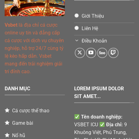
Giới Thiệu
Vsbet
là địa chỉ cá cược
Liên Hệ
online uy tín và đẳng cấp
cá cược với dịch vụ chuyên
Điều Khoản
nghiệp, hỗ trợ 24/7 cùng tỷ
lệ kèo hấp dẫn. Vsbet
mang đến trải nghiệm giải
trí đỉnh cao.
DANH MỤC
LOREM IPSUM DOLOR
SIT AMET...
Cá cược thể thao
Tên doanh nghiệp:
Game bài
VSBET ICU
Địa chỉ:
9
Khuông Việt, Phú Trung,
Nổ hũ