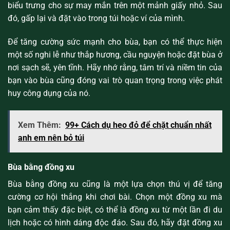
biểu trưng cho sự may mắn trên một mảnh giấy nhỏ. Sau
đó, gấp lại và đặt vào trong túi hoặc ví của mình.
Để tăng cường sức mạnh cho bùa, bạn có thể thực hiện
một số nghi lễ như thắp hương, cầu nguyện hoặc đặt bùa ở
nơi sạch sẽ, yên tĩnh. Hãy nhớ rằng, tâm trí và niềm tin của
bạn vào bùa cũng đóng vai trò quan trọng trong việc phát
huy công dụng của nó.
Xem Thêm:
99+ Cách dụ heo đỏ để chặt chuẩn nhất
anh em nên bỏ túi
Bùa bằng đồng xu
Bùa bằng đồng xu cũng là một lựa chọn thú vị để tăng
cường cơ hội thắng khi chơi bài. Chọn một đồng xu mà
bạn cảm thấy đặc biệt, có thể là đồng xu từ một lần đi du
lịch hoặc có hình dáng độc đáo. Sau đó, hãy đặt đồng xu